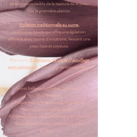
amélioration visible de la texture de la peau
dès la première séance.
Epilation traditionnelle au sucre,
technique douce qui offre une épilation
efficace avec moins d'irritations, laissant une
peau lisse et soyeuse.
Mais aussi
Extensions de cils et Maquillage
semi permanen
t, Micro pigmentation visage.
Soyez belle au quotidien, lors de vos
événements.
Chaque moment de la vie est important :
Nous nous occupons de vous !
N'hésitez pas à nous contacter pour plus de
renseignements nous sommes à votre
écoute....