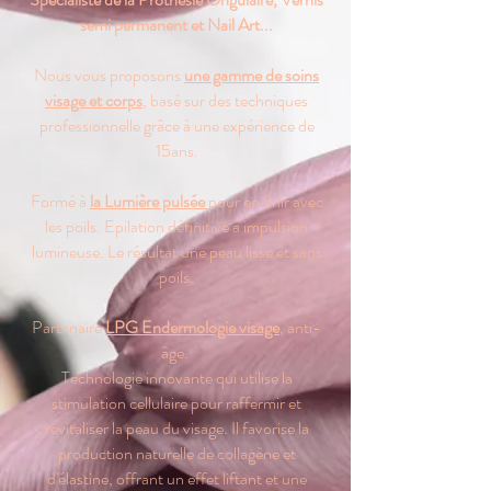
semi permanent et Nail Art...
Nous vous proposons
une gamme de soins
visage et corps
, basé sur des techniques
professionnelle grâce à une expérience de
15ans.
Formé à
la Lumière pulsée
pour en finir avec
les poils. Epilation définitive a impulsion
lumineuse. Le résultat une peau lisse et sans
poils.
Partenaire
LPG Endermologie visage
, anti-
âge.
Technologie innovante qui utilise la
stimulation cellulaire pour raffermir et
revitaliser la peau du visage. Il favorise la
production naturelle de collagène et
d'élastine, offrant un effet liftant et une