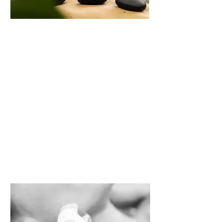
LPG
Endermologie visage
Anti-âge
Cliquez pour voir tous lesTarifs