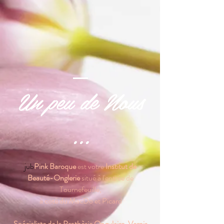
Un peu de Nous
...
jub
Pink Baroque
est votre
Institut de
Beauté-Onglerie
situé à l'entrée de
Tournefeuille,
à coté du MacDo et Picard
Spécialiste de la Prothèsie
Ongulaire, Vernis