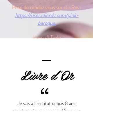
Prise de rendez vous sur clicRdv:
https://user.clicrdv.com/pink-
baroque.
Marine & Thalia
Livre d'Or
Bouton
“
Je vais à L'institut depuis 8 ans
maintenant pour les soins Visage au
top! Et le massage corps Relaxant
vraiment très cocooning.